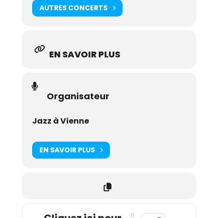
AUTRES CONCERTS
EN SAVOIR PLUS
Organisateur
Jazz à Vienne
EN SAVOIR PLUS
Cliquez ici pour