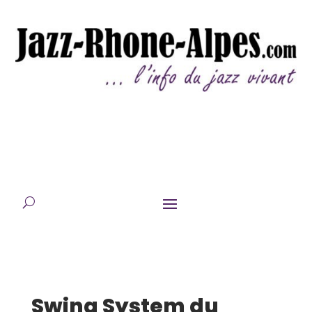
Swing System du