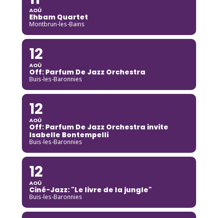
AOÛ
Ehbam Quartet
Montbrun-les-Bains
12
AOÛ
Off: Parfum De Jazz Orchestra
Buis-les-Baronnies
12
AOÛ
Off: Parfum De Jazz Orchestra invite
Isabelle Bontempelli
Buis-les-Baronnies
12
AOÛ
Ciné-Jazz: "Le livre de la jungle"
Buis-les-Baronnies