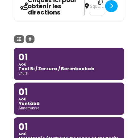
Address - Swing System du
Destination Address - 
obtenir les
directions
01
AOÛ
Tool Bi / Zerzura / Berimbaobab
Lhuis
01
AOÛ
Yuntãbã
Annemasse
01
AOÛ