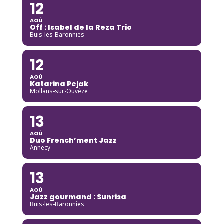
12
AOÛ
Off : Isabel de la Reza Trio
Buis-les-Baronnies
12
AOÛ
Katarina Pejak
Mollans-sur-Ouvèze
13
AOÛ
Duo French’ment Jazz
Annecy
13
AOÛ
Jazz gourmand : Sunrisa
Buis-les-Baronnies