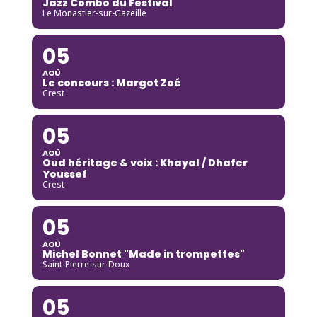
Jazz Combo du Festival
Le Monastier-sur-Gazeille
05
AOÛ
Le concours : Margot Zoé
Crest
05
AOÛ
Oud héritage & voix : Khayal / Dhafer
Youssef
Crest
05
AOÛ
Michel Bonnet "Made in trompettes"
Saint-Pierre-sur-Doux
05