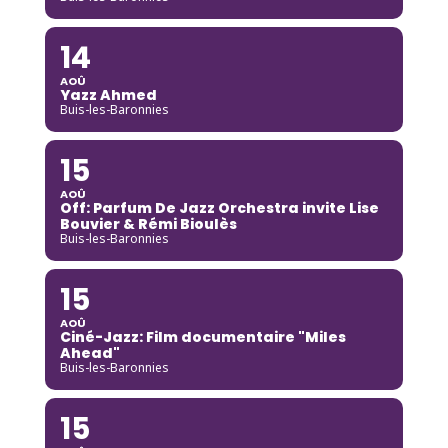
14
AOÛ
Yazz Ahmed
Buis-les-Baronnies
15
AOÛ
Off: Parfum De Jazz Orchestra invite Lise
Bouvier & Rémi Bioulès
Buis-les-Baronnies
15
AOÛ
Ciné-Jazz: Film documentaire "Miles
Ahead"
Buis-les-Baronnies
15