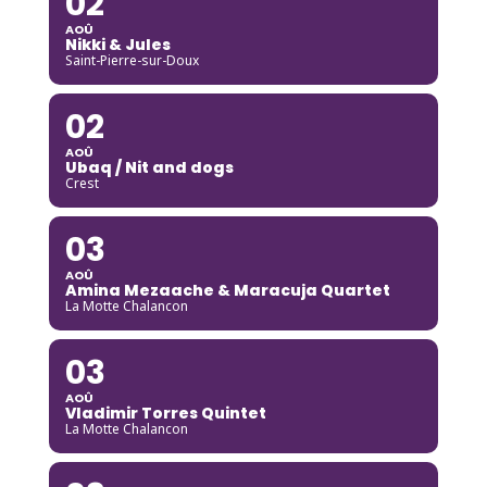
02
AOÛ
Nikki & Jules
Saint-Pierre-sur-Doux
02
AOÛ
Ubaq / Nit and dogs
Crest
03
AOÛ
Amina Mezaache & Maracuja Quartet
La Motte Chalancon
03
AOÛ
Vladimir Torres Quintet
La Motte Chalancon