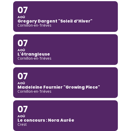
07
AOÛ
Gregory Dargent "Soleil d’Hiver"
Cornillon-en-Trièves
07
AOÛ
L'étrangleuse
Cornillon-en-Trièves
07
AOÛ
Madeleine Fournier "Growing Piece"
Cornillon-en-Trièves
07
AOÛ
Le concours : Nora Aurée
Crest