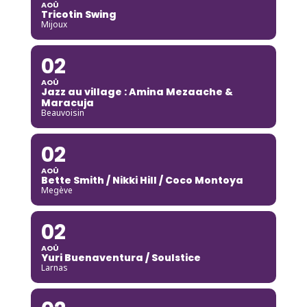
AOÛ
Tricotin Swing
Mijoux
02
AOÛ
Jazz au village : Amina Mezaache &
Maracuja
Beauvoisin
02
AOÛ
Bette Smith / Nikki Hill / Coco Montoya
Megève
02
AOÛ
Yuri Buenaventura / Soulstice
Larnas