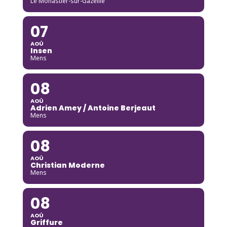
Le Monastier-sur-Gazeille
07
AOÛ
Insen
Mens
08
AOÛ
Adrien Amey / Antoine Berjeaut
Mens
08
AOÛ
Christian Moderne
Mens
08
AOÛ
Griffure