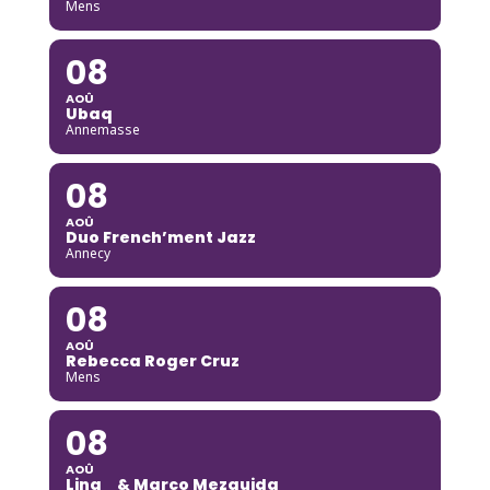
Mens
08
AOÛ
Ubaq
Annemasse
08
AOÛ
Duo French’ment Jazz
Annecy
08
AOÛ
Rebecca Roger Cruz
Mens
08
AOÛ
Lina_ & Marco Mezquida