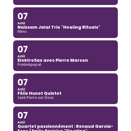
07
AOÛ
Naissam Jalal Trio "Healing Rituals"
Mens
07
AOÛ
ElektroSax avec Pierre Marcon
Pontempeyrat
07
AOÛ
Félix Hunot Quintet
Saint-Pierre-sur-Doux
07
AOÛ
Quartet passionnément : Renaud Garcia-
Fons / Emile Parisien "Floating"