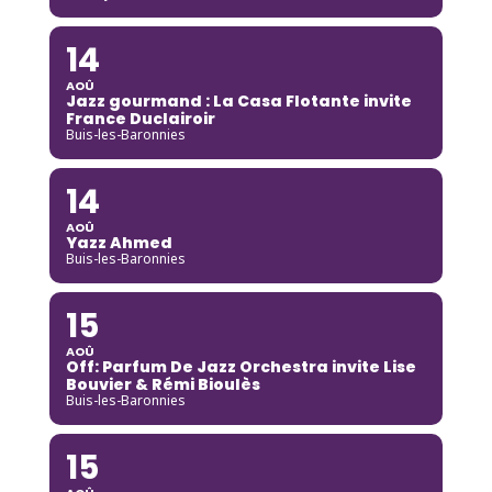
14
AOÛ
Jazz gourmand : La Casa Flotante invite
France Duclairoir
Buis-les-Baronnies
14
AOÛ
Yazz Ahmed
Buis-les-Baronnies
15
AOÛ
Off: Parfum De Jazz Orchestra invite Lise
Bouvier & Rémi Bioulès
Buis-les-Baronnies
15