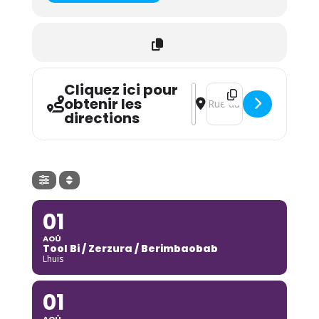
Cliquez ici pour
Address - Tankus [GSEU8Br
Destination Address - 
obtenir les
directions
01
AOÛ
Tool Bi / Zerzura / Berimbaobab
Lhuis
01
AOÛ