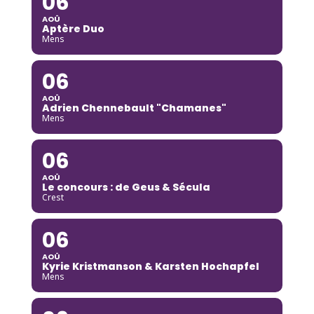
06
AOÛ
Aptère Duo
Mens
06
AOÛ
Adrien Chennebault "Chamanes"
Mens
06
AOÛ
Le concours : de Geus & Sécula
Crest
06
AOÛ
Kyrie Kristmanson & Karsten Hochapfel
Mens