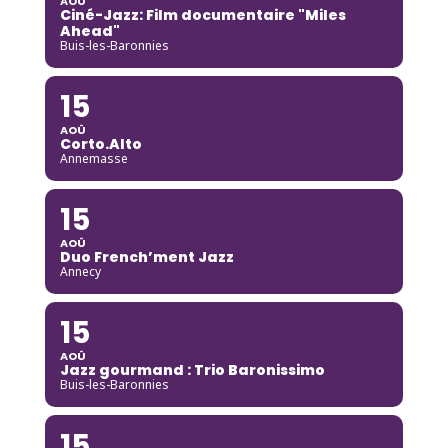
AOÛ
Ciné-Jazz: Film documentaire "Miles
Ahead"
Buis-les-Baronnies
15
AOÛ
Corto.Alto
Annemasse
15
AOÛ
Duo French’ment Jazz
Annecy
15
AOÛ
Jazz gourmand : Trio Baronissimo
Buis-les-Baronnies
15