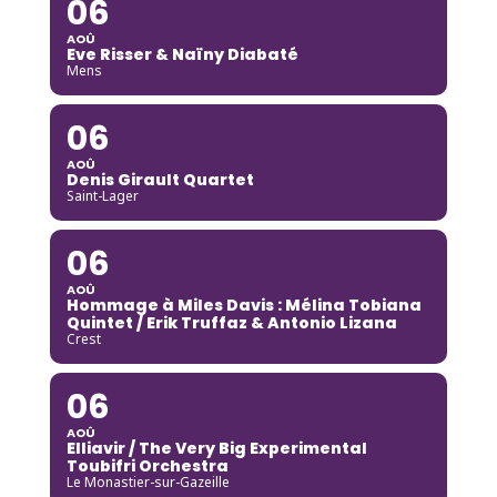
06
AOÛ
Eve Risser & Naïny Diabaté
Mens
06
AOÛ
Denis Girault Quartet
Saint-Lager
06
AOÛ
Hommage à Miles Davis : Mélina Tobiana
Quintet / Erik Truffaz & Antonio Lizana
Crest
06
AOÛ
Elliavir / The Very Big Experimental
Toubifri Orchestra
Le Monastier-sur-Gazeille