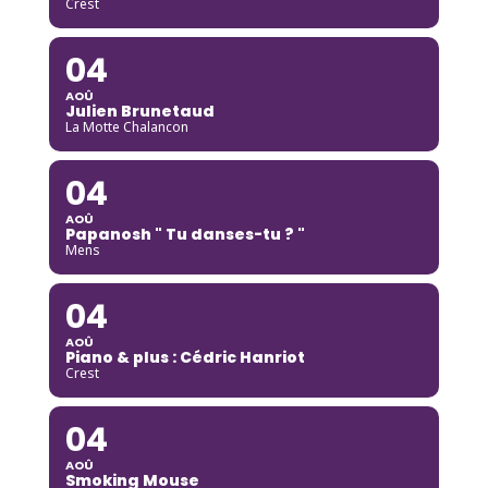
Crest
04
AOÛ
Julien Brunetaud
La Motte Chalancon
04
AOÛ
Papanosh " Tu danses-tu ? "
Mens
04
AOÛ
Piano & plus : Cédric Hanriot
Crest
04
AOÛ
Smoking Mouse