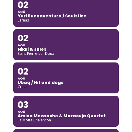
02
AOÛ
Yuri Buenaventura / Soulstice
Larnas
02
AOÛ
Nikki & Jules
Saint-Pierre-sur-Doux
02
AOÛ
Ubaq / Nit and dogs
Crest
03
AOÛ
Amina Mezaache & Maracuja Quartet
La Motte Chalancon