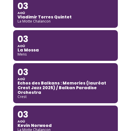
03
AOÛ
Vladimir Torres Quintet
La Motte Chalancon
03
AOÛ
La Mossa
Mens
03
AOÛ
Echos des Balkans : Memories (lauréat
Crest Jazz 2025) / Balkan Paradise
Orchestra
Crest
03
AOÛ
Kevin Norwood
La Motte Chalancon