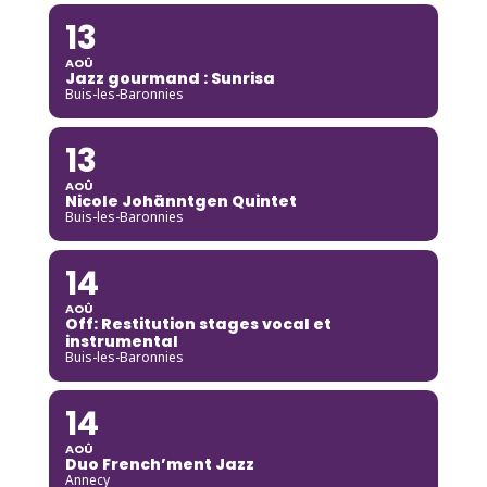
13
AOÛ
Jazz gourmand : Sunrisa
Buis-les-Baronnies
13
AOÛ
Nicole Johänntgen Quintet
Buis-les-Baronnies
14
AOÛ
Off: Restitution stages vocal et
instrumental
Buis-les-Baronnies
14
AOÛ
Duo French’ment Jazz
Annecy