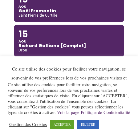
AOÛ
Gaël Fromantin
Saint Pierre de Curtille
15
AOÛ
Richard Galliano [Complet]
Brou
15
Ce site utilise des cookies pour faciliter votre navigation, se
AOÛ
souvenir de vos préférences lors de vos prochaines visites et
Kinga Glyk
Ce site utilise des cookies pour faciliter votre navigation, se
Buis-les-Baronnies
souvenir de vos préférences lors de vos prochaines visites et
effectuer des statistiques de visite. En cliquant sur "ACCEPTER",
16
vous consentez à l'utilisation de l'ensemble des cookies. En
cliquant sur "Gestion des cookies" vous pouvez sélectionner les
AOÛ
types de cookies à activer.
Voir la page Politique de Confidentialité
Hot Club de Boukravie
Valence
Gestion des Cookies
ACCEPTER
REJETER