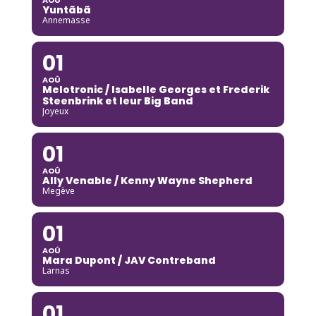
Yuntãbã
Annemasse
01
AOÛ
Melotronic / Isabelle Georges et Frederik
Steenbrink et leur Big Band
Joyeux
01
AOÛ
Ally Venable / Kenny Wayne Shepherd
Megève
01
AOÛ
Mara Dupont / JAV Contreband
Larnas
01