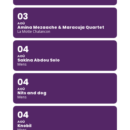
03
AOÛ
Amina Mezaache & Maracuja Quartet
La Motte Chalancon
04
AOÛ
Sakina Abdou Solo
Mens
04
AOÛ
Nits and dog
Mens
04
AOÛ
Knobil
Mens