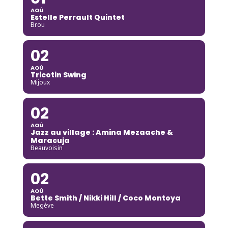
AOÛ
Estelle Perrault Quintet
Brou
02
AOÛ
Tricotin Swing
Mijoux
02
AOÛ
Jazz au village : Amina Mezaache &
Maracuja
Beauvoisin
02
AOÛ
Bette Smith / Nikki Hill / Coco Montoya
Megève