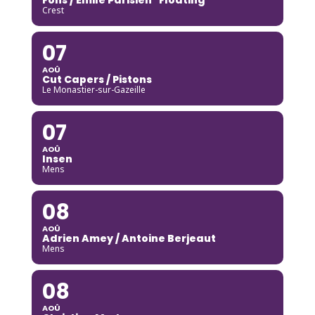
Crest
07
AOÛ
Cut Capers / Pistons
Le Monastier-sur-Gazeille
07
AOÛ
Insen
Mens
08
AOÛ
Adrien Amey / Antoine Berjeaut
Mens
08
AOÛ