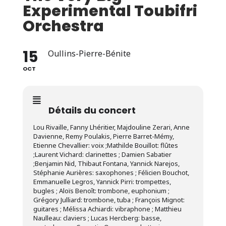
Experimental Toubifri
Orchestra
15
Oullins-Pierre-Bénite
OCT
Détails du concert
Lou Rivaille, Fanny Lhéritier, Majdouline Zerari, Anne
Davienne, Remy Poulakis, Pierre Barret-Mémy,
Etienne Chevallier: voix ;Mathilde Bouillot: flûtes
;Laurent Vichard: clarinettes ; Damien Sabatier
;Benjamin Nid, Thibaut Fontana, Yannick Narejos,
Stéphanie Aurières: saxophones ; Félicien Bouchot,
Emmanuelle Legros, Yannick Pirri: trompettes,
bugles ; Aloïs Benoît: trombone, euphonium ;
Grégory Julliard: trombone, tuba ; François Mignot:
guitares ; Mélissa Achiardi: vibraphone ; Matthieu
Naulleau: claviers ; Lucas Hercberg: basse,