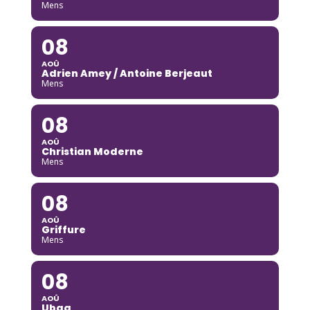
Mens
08
AOÛ
Adrien Amey / Antoine Berjeaut
Mens
08
AOÛ
Christian Moderne
Mens
08
AOÛ
Griffure
Mens
08
AOÛ
Ubaq