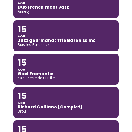
AOÛ
Duo French’ment Jazz
Annecy
15
AOÛ
Jazz gourmand : Trio Baronissimo
Buis-les-Baronnies
15
AOÛ
Gaël Fromantin
Saint Pierre de Curtille
15
AOÛ
Richard Galliano [Complet]
Brou
15