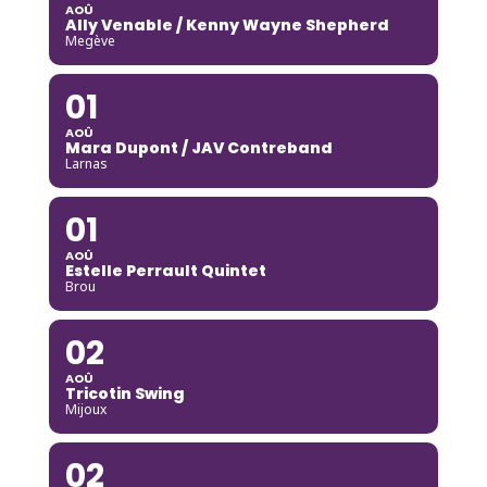
AOÛ
Ally Venable / Kenny Wayne Shepherd
Megève
01
AOÛ
Mara Dupont / JAV Contreband
Larnas
01
AOÛ
Estelle Perrault Quintet
Brou
02
AOÛ
Tricotin Swing
Mijoux
02