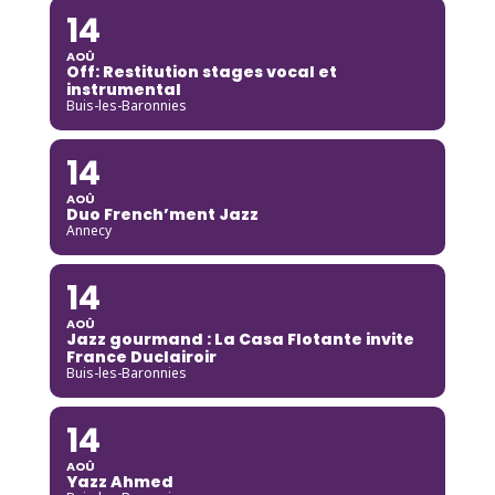
14
AOÛ
Off: Restitution stages vocal et
instrumental
Buis-les-Baronnies
14
AOÛ
Duo French’ment Jazz
Annecy
14
AOÛ
Jazz gourmand : La Casa Flotante invite
France Duclairoir
Buis-les-Baronnies
14
AOÛ
Yazz Ahmed