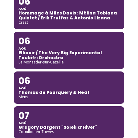
06
AOÛ
Hommage à Miles Davis : Mélina Tobiana
Quintet / Erik Truffaz & Antonio Lizana
Crest
06
AOÛ
Elliavir / The Very Big Experimental
Toubifri Orchestra
Le Monastier-sur-Gazeille
06
AOÛ
Thomas de Pourquery & Heat
Mens
07
AOÛ
Gregory Dargent "Soleil d’Hiver"
Cornillon-en-Trièves