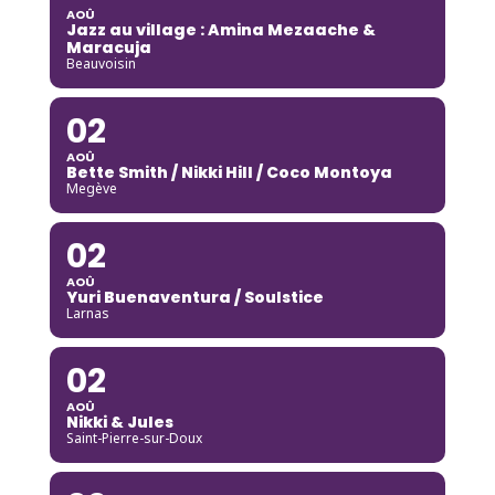
AOÛ
Jazz au village : Amina Mezaache &
Maracuja
Beauvoisin
02
AOÛ
Bette Smith / Nikki Hill / Coco Montoya
Megève
02
AOÛ
Yuri Buenaventura / Soulstice
Larnas
02
AOÛ
Nikki & Jules
Saint-Pierre-sur-Doux