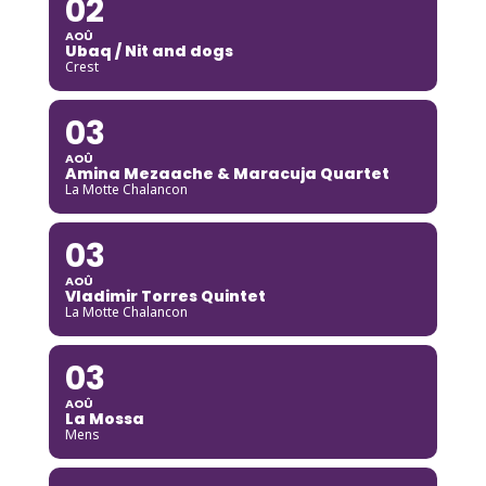
02
AOÛ
Ubaq / Nit and dogs
Crest
03
AOÛ
Amina Mezaache & Maracuja Quartet
La Motte Chalancon
03
AOÛ
Vladimir Torres Quintet
La Motte Chalancon
03
AOÛ
La Mossa
Mens