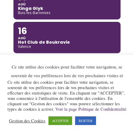
AOÛ
Kinga Glyk
Buis-les-Baronnies
16
AOÛ
Hot Club de Boukravie
Valence
16
Ce site utilise des cookies pour faciliter votre navigation, se
AOÛ
souvenir de vos préférences lors de vos prochaines visites et
The Franc Connection Quintet
Saint-Pierre-sur-Doux
Ce site utilise des cookies pour faciliter votre navigation, se
souvenir de vos préférences lors de vos prochaines visites et
effectuer des statistiques de visite. En cliquant sur "ACCEPTER",
17
vous consentez à l'utilisation de l'ensemble des cookies. En
cliquant sur "Gestion des cookies" vous pouvez sélectionner les
AOÛ
types de cookies à activer.
Voir la page Politique de Confidentialité
Jazz au village : Lady Scott Quartet
Montségur-sur-Lauzon
Gestion des Cookies
ACCEPTER
REJETER
18