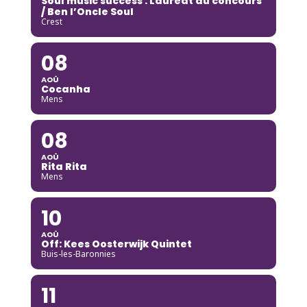
Soul music success : Lauréat du concours
/ Ben l’Oncle Soul
Crest
08
AOÛ
Cocanha
Mens
08
AOÛ
Rita Rita
Mens
10
AOÛ
Off: Kees Oosterwijk Quintet
Buis-les-Baronnies
11