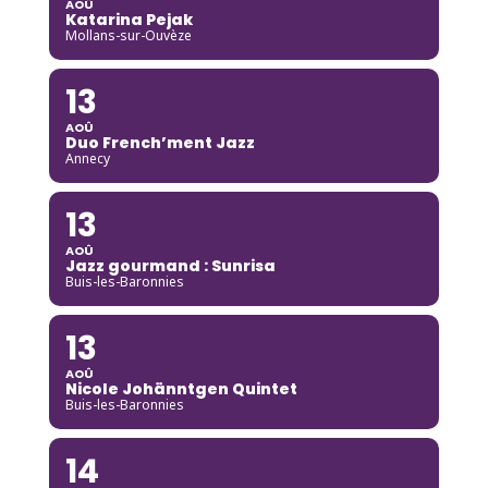
AOÛ
Katarina Pejak
Mollans-sur-Ouvèze
13
AOÛ
Duo French’ment Jazz
Annecy
13
AOÛ
Jazz gourmand : Sunrisa
Buis-les-Baronnies
13
AOÛ
Nicole Johänntgen Quintet
Buis-les-Baronnies
14