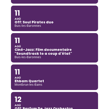
11
AOÛ
Off: Soul Pirates duo
Buis-les-Baronnies
11
AOÛ
Ciné-Jazz: Film documentaire
"Soundtrack to a coup d'état"
Buis-les-Baronnies
11
AOÛ
Ehbam Quartet
Montbrun-les-Bains
12
AOÛ
Off: Parfum De Jazz Orchestra