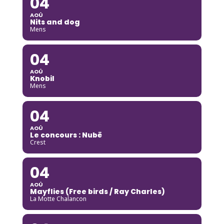
04
AOÛ
Nits and dog
Mens
04
AOÛ
Knobil
Mens
04
AOÛ
Le concours : Nubë
Crest
04
AOÛ
Mayflies (Free birds / Ray Charles)
La Motte Chalancon