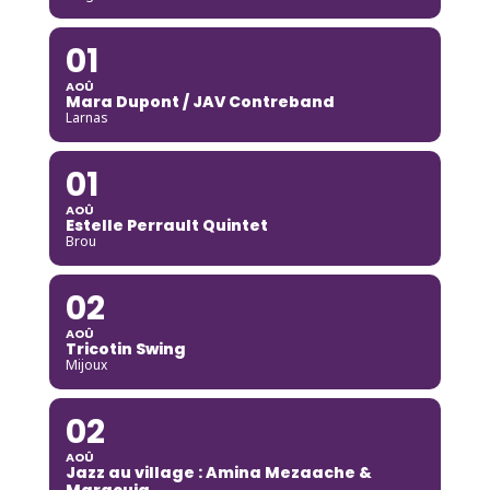
01
AOÛ
Mara Dupont / JAV Contreband
Larnas
01
AOÛ
Estelle Perrault Quintet
Brou
02
AOÛ
Tricotin Swing
Mijoux
02
AOÛ
Jazz au village : Amina Mezaache &
Maracuja