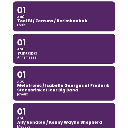
01
AOÛ
Tool Bi / Zerzura / Berimbaobab
Lhuis
01
AOÛ
Yuntãbã
Annemasse
01
AOÛ
Melotronic / Isabelle Georges et Frederik
Steenbrink et leur Big Band
Joyeux
01
AOÛ
Ally Venable / Kenny Wayne Shepherd
Megève