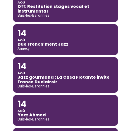
AOÛ
Off: Restitution stages vocal et
instrumental
Buis-les-Baronnies
14
AOÛ
Duo French’ment Jazz
Annecy
14
AOÛ
Jazz gourmand : La Casa Flotante invite
France Duclairoir
Buis-les-Baronnies
14
AOÛ
Yazz Ahmed
Buis-les-Baronnies