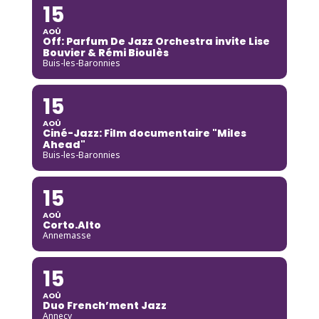
15
AOÛ
Off: Parfum De Jazz Orchestra invite Lise
Bouvier & Rémi Bioulès
Buis-les-Baronnies
15
AOÛ
Ciné-Jazz: Film documentaire "Miles
Ahead"
Buis-les-Baronnies
15
AOÛ
Corto.Alto
Annemasse
15
AOÛ
Duo French’ment Jazz
Annecy