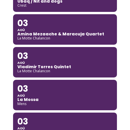
Ubaq / Nit and dogs
Crest
03
AOÛ
Amina Mezaache & Maracuja Quartet
La Motte Chalancon
03
AOÛ
Vladimir Torres Quintet
La Motte Chalancon
03
AOÛ
La Mossa
Mens
03
AOÛ