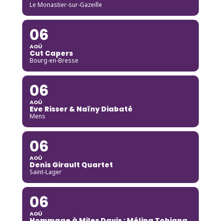
Le Monastier-sur-Gazeille
06
AOÛ
Cut Capers
Bourg-en-Bresse
06
AOÛ
Eve Risser & Naïny Diabaté
Mens
06
AOÛ
Denis Girault Quartet
Saint-Lager
06
AOÛ
Hommage à Miles Davis : Mélina Tobiana