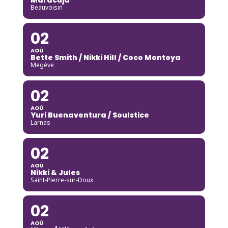
Beauvoisin
02
AOÛ
Bette Smith / Nikki Hill / Coco Montoya
Megève
02
AOÛ
Yuri Buenaventura / Soulstice
Larnas
02
AOÛ
Nikki & Jules
Saint-Pierre-sur-Doux
02
AOÛ