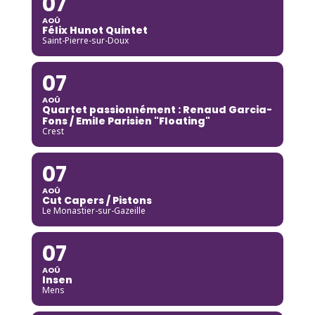
07
AOÛ
Félix Hunot Quintet
Saint-Pierre-sur-Doux
07
AOÛ
Quartet passionnément : Renaud Garcia-
Fons / Emile Parisien "Floating"
Crest
07
AOÛ
Cut Capers / Pistons
Le Monastier-sur-Gazeille
07
AOÛ
Insen
Mens