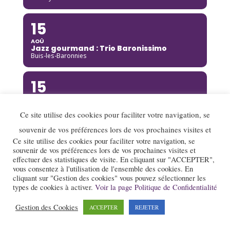
15
AOÛ
Jazz gourmand : Trio Baronissimo
Buis-les-Baronnies
15
AOÛ
Gaël Fromantin
Ce site utilise des cookies pour faciliter votre navigation, se
Saint Pierre de Curtille
souvenir de vos préférences lors de vos prochaines visites et
15
Ce site utilise des cookies pour faciliter votre navigation, se
souvenir de vos préférences lors de vos prochaines visites et
AOÛ
effectuer des statistiques de visite. En cliquant sur "ACCEPTER",
Richard Galliano [Complet]
vous consentez à l'utilisation de l'ensemble des cookies. En
Brou
cliquant sur "Gestion des cookies" vous pouvez sélectionner les
types de cookies à activer.
Voir la page Politique de Confidentialité
15
Gestion des Cookies
ACCEPTER
REJETER
AOÛ
Kinga Glyk
Buis-les-Baronnies