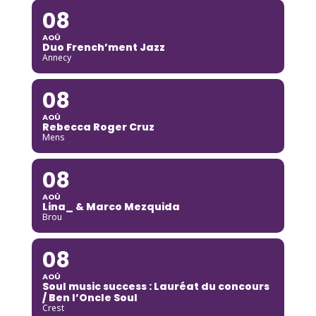
08
AOÛ
Duo French’ment Jazz
Annecy
08
AOÛ
Rebecca Roger Cruz
Mens
08
AOÛ
Lina_ & Marco Mezquida
Brou
08
AOÛ
Soul music success : Lauréat du concours
/ Ben l’Oncle Soul
Crest