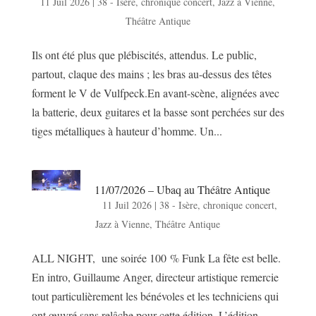
11 Juil 2026
|
38 - Isère
,
chronique concert
,
Jazz à Vienne
,
Théâtre Antique
Ils ont été plus que plébiscités, attendus. Le public,
partout, claque des mains ; les bras au-dessus des têtes
forment le V de Vulfpeck.En avant-scène, alignées avec
la batterie, deux guitares et la basse sont perchées sur des
tiges métalliques à hauteur d’homme. Un...
11/07/2026 – Ubaq au Théâtre Antique
11 Juil 2026
|
38 - Isère
,
chronique concert
,
Jazz à Vienne
,
Théâtre Antique
ALL NIGHT, une soirée 100 % Funk La fête est belle.
En intro, Guillaume Anger, directeur artistique remercie
tout particulièrement les bénévoles et les techniciens qui
ont œuvré sans relâche pour cette édition. L’édition