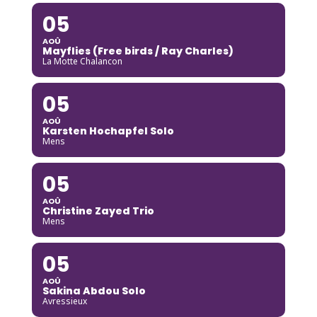
05
AOÛ
Mayflies (Free birds / Ray Charles)
La Motte Chalancon
05
AOÛ
Karsten Hochapfel Solo
Mens
05
AOÛ
Christine Zayed Trio
Mens
05
AOÛ
Sakina Abdou Solo
Avressieux