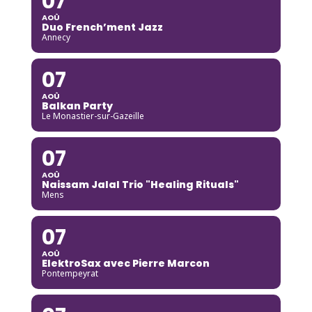
07
AOÛ
Duo French’ment Jazz
Annecy
07
AOÛ
Balkan Party
Le Monastier-sur-Gazeille
07
AOÛ
Naissam Jalal Trio "Healing Rituals"
Mens
07
AOÛ
ElektroSax avec Pierre Marcon
Pontempeyrat