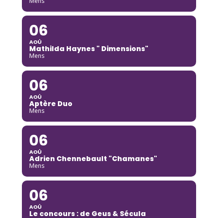
Mens
06
AOÛ
Mathilda Haynes " Dimensions"
Mens
06
AOÛ
Aptère Duo
Mens
06
AOÛ
Adrien Chennebault "Chamanes"
Mens
06
AOÛ
Le concours : de Geus & Sécula