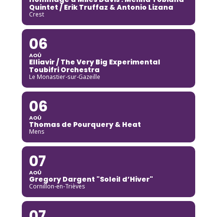
Quintet / Erik Truffaz & Antonio Lizana
Crest
06
AOÛ
Elliavir / The Very Big Experimental
Toubifri Orchestra
Le Monastier-sur-Gazeille
06
AOÛ
Thomas de Pourquery & Heat
Mens
07
AOÛ
Gregory Dargent "Soleil d’Hiver"
Cornillon-en-Trièves
07