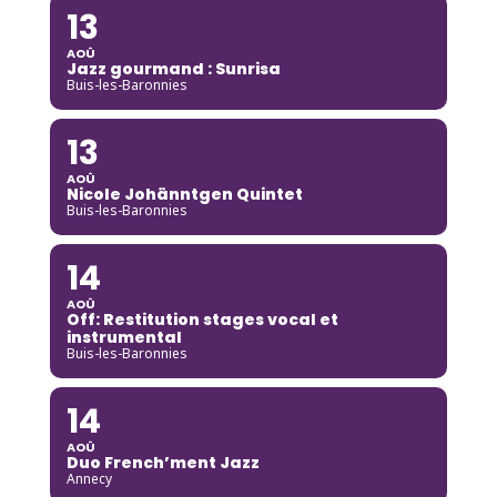
13
AOÛ
Jazz gourmand : Sunrisa
Buis-les-Baronnies
13
AOÛ
Nicole Johänntgen Quintet
Buis-les-Baronnies
14
AOÛ
Off: Restitution stages vocal et
instrumental
Buis-les-Baronnies
14
AOÛ
Duo French’ment Jazz
Annecy