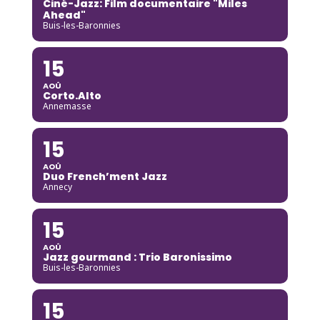
Ciné-Jazz: Film documentaire "Miles
Ahead"
Buis-les-Baronnies
15
AOÛ
Corto.Alto
Annemasse
15
AOÛ
Duo French’ment Jazz
Annecy
15
AOÛ
Jazz gourmand : Trio Baronissimo
Buis-les-Baronnies
15