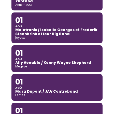
Yuntãbã
Annemasse
01
AOÛ
Melotronic / Isabelle Georges et Frederik
Steenbrink et leur Big Band
Joyeux
01
AOÛ
Ally Venable / Kenny Wayne Shepherd
Megève
01
AOÛ
Mara Dupont / JAV Contreband
Larnas
01