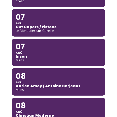
Crest
07
AOÛ
Cut Capers / Pistons
Le Monastier-sur-Gazeille
07
AOÛ
Insen
Mens
08
AOÛ
Adrien Amey / Antoine Berjeaut
Mens
08
AOÛ
Christian Moderne