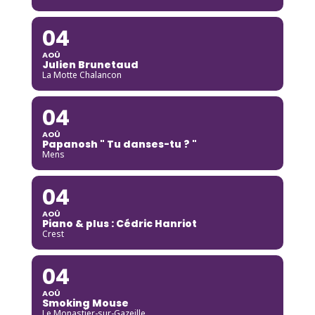
04
AOÛ
Julien Brunetaud
La Motte Chalancon
04
AOÛ
Papanosh " Tu danses-tu ? "
Mens
04
AOÛ
Piano & plus : Cédric Hanriot
Crest
04
AOÛ
Smoking Mouse
Le Monastier-sur-Gazeille