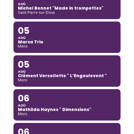
AOÛ
Michel Bonnet "Made in trompettes"
Saint-Pierre-sur-Doux
05
AOÛ
Marsa Trio
Mens
05
AOÛ
Clément Vercelletto " L’Engoulevent "
Mens
06
AOÛ
Mathilda Haynes " Dimensions"
Mens
06