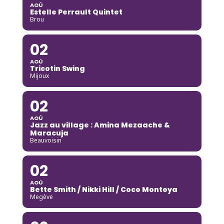
AOÛ
Estelle Perrault Quintet
Brou
02
AOÛ
Tricotin Swing
Mijoux
02
AOÛ
Jazz au village : Amina Mezaache &
Maracuja
Beauvoisin
02
AOÛ
Bette Smith / Nikki Hill / Coco Montoya
Megève