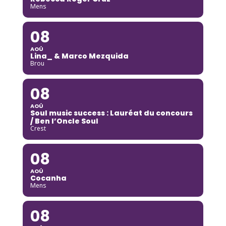
Mens
08
AOÛ
Lina_ & Marco Mezquida
Brou
08
AOÛ
Soul music success : Lauréat du concours
/ Ben l’Oncle Soul
Crest
08
AOÛ
Cocanha
Mens
08