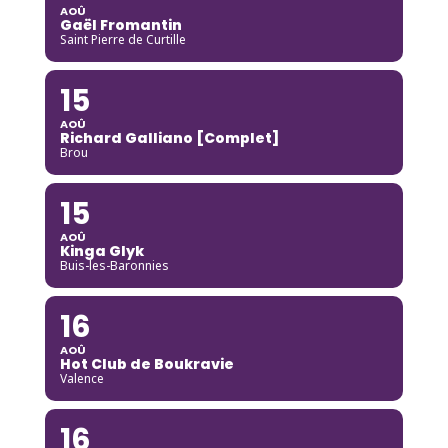
AOÛ
Gaël Fromantin
Saint Pierre de Curtille
15
AOÛ
Richard Galliano [Complet]
Brou
15
AOÛ
Kinga Glyk
Buis-les-Baronnies
16
AOÛ
Hot Club de Boukravie
Valence
16