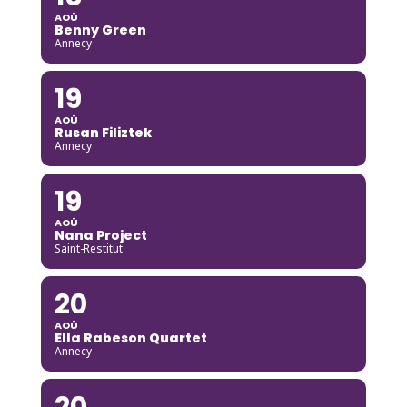
AOÛ
Benny Green
Annecy
19
AOÛ
Rusan Filiztek
Annecy
19
AOÛ
Nana Project
Saint-Restitut
20
AOÛ
Ella Rabeson Quartet
Annecy
20