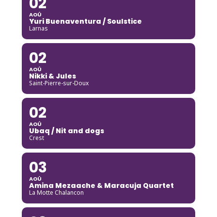
02
AOÛ
Yuri Buenaventura / Soulstice
Larnas
02
AOÛ
Nikki & Jules
Saint-Pierre-sur-Doux
02
AOÛ
Ubaq / Nit and dogs
Crest
03
AOÛ
Amina Mezaache & Maracuja Quartet
La Motte Chalancon