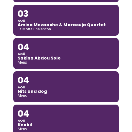
03
AOÛ
Amina Mezaache & Maracuja Quartet
La Motte Chalancon
04
AOÛ
Sakina Abdou Solo
Mens
04
AOÛ
Nits and dog
Mens
04
AOÛ
Knobil
Mens