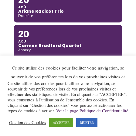
AOÛ
Ariane Racicot Trio
Donzère
20
AOÛ
Carmen Bradford Quartet
Annecy
21
Ce site utilise des cookies pour faciliter votre navigation, se
AOÛ
souvenir de vos préférences lors de vos prochaines visites et
Jazz gourmand : Projet "Incandescente"
Ce site utilise des cookies pour faciliter votre navigation, se
(sortie de résidence)
souvenir de vos préférences lors de vos prochaines visites et
Donzère
effectuer des statistiques de visite. En cliquant sur "ACCEPTER",
vous consentez à l'utilisation de l'ensemble des cookies. En
21
cliquant sur "Gestion des cookies" vous pouvez sélectionner les
types de cookies à activer.
Voir la page Politique de Confidentialité
AOÛ
Vichy Jazz Band
Gestion des Cookies
ACCEPTER
REJETER
Saint-Pourçain-sur-Sioule