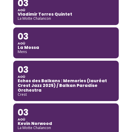
03
AOÛ
Vladimir Torres Quintet
La Motte Chalancon
03
AOÛ
La Mossa
Mens
03
AOÛ
Echos des Balkans : Memories (lauréat
Crest Jazz 2025) / Balkan Paradise
Orchestra
Crest
03
AOÛ
Kevin Norwood
La Motte Chalancon