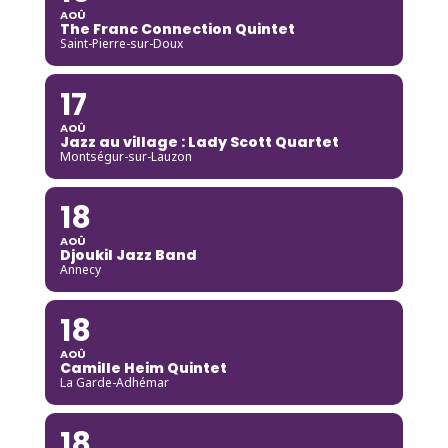
AOÛ
The Franc Connection Quintet
Saint-Pierre-sur-Doux
17
AOÛ
Jazz au village : Lady Scott Quartet
Montségur-sur-Lauzon
18
AOÛ
Djoukil Jazz Band
Annecy
18
AOÛ
Camille Heim Quintet
La Garde-Adhémar
18