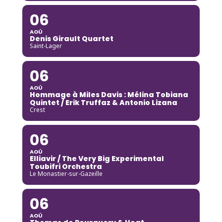
06
AOÛ
Denis Girault Quartet
Saint-Lager
06
AOÛ
Hommage à Miles Davis : Mélina Tobiana
Quintet / Erik Truffaz & Antonio Lizana
Crest
06
AOÛ
Elliavir / The Very Big Experimental
Toubifri Orchestra
Le Monastier-sur-Gazeille
06
AOÛ