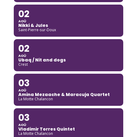
02
AOÛ
Nikki & Jules
Saint-Pierre-sur-Doux
02
AOÛ
Ubaq / Nit and dogs
Crest
03
AOÛ
Amina Mezaache & Maracuja Quartet
La Motte Chalancon
03
AOÛ
Vladimir Torres Quintet
La Motte Chalancon