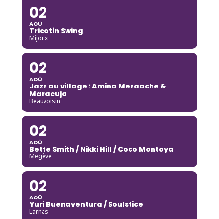
02
AOÛ
Tricotin Swing
Mijoux
02
AOÛ
Jazz au village : Amina Mezaache &
Maracuja
Beauvoisin
02
AOÛ
Bette Smith / Nikki Hill / Coco Montoya
Megève
02
AOÛ
Yuri Buenaventura / Soulstice
Larnas