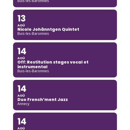
Buis-les-Baronnies
13
AOÛ
Nicole Johänntgen Quintet
Buis-les-Baronnies
14
AOÛ
Off: Restitution stages vocal et
instrumental
Buis-les-Baronnies
14
AOÛ
Duo French’ment Jazz
Annecy
14
AOÛ