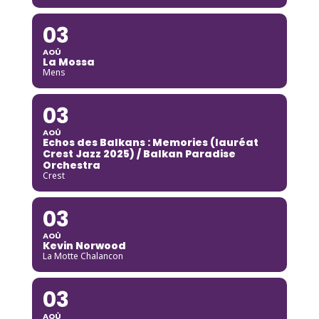
03
AOÛ
La Mossa
Mens
03
AOÛ
Echos des Balkans : Memories (lauréat
Crest Jazz 2025) / Balkan Paradise
Orchestra
Crest
03
AOÛ
Kevin Norwood
La Motte Chalancon
03
AOÛ