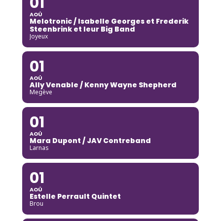
01
AOÛ
Melotronic / Isabelle Georges et Frederik
Steenbrink et leur Big Band
Joyeux
01
AOÛ
Ally Venable / Kenny Wayne Shepherd
Megève
01
AOÛ
Mara Dupont / JAV Contreband
Larnas
01
AOÛ
Estelle Perrault Quintet
Brou