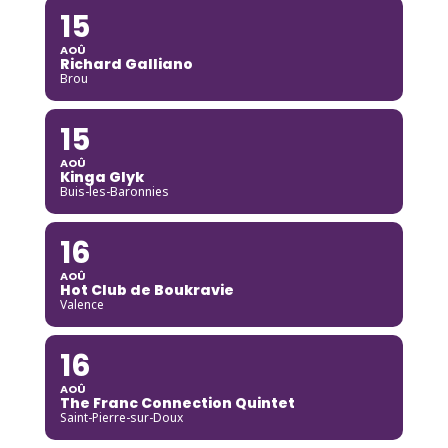
15
AOÛ
Richard Galliano
Brou
15
AOÛ
Kinga Glyk
Buis-les-Baronnies
16
AOÛ
Hot Club de Boukravie
Valence
16
AOÛ
The Franc Connection Quintet
Saint-Pierre-sur-Doux