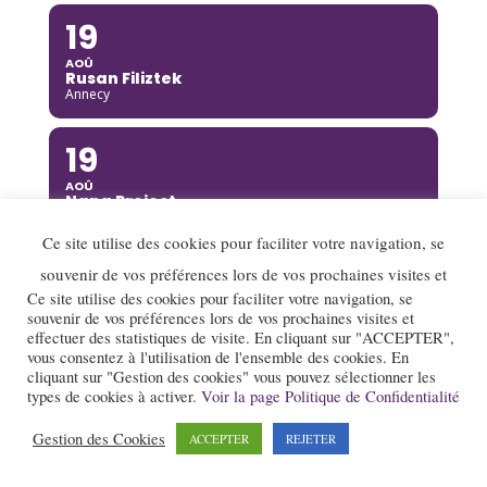
19
AOÛ
Rusan Filiztek
Annecy
19
AOÛ
Nana Project
Saint-Restitut
Ce site utilise des cookies pour faciliter votre navigation, se
20
souvenir de vos préférences lors de vos prochaines visites et
Ce site utilise des cookies pour faciliter votre navigation, se
AOÛ
souvenir de vos préférences lors de vos prochaines visites et
Ella Rabeson Quartet
effectuer des statistiques de visite. En cliquant sur "ACCEPTER",
Annecy
vous consentez à l'utilisation de l'ensemble des cookies. En
cliquant sur "Gestion des cookies" vous pouvez sélectionner les
20
types de cookies à activer.
Voir la page Politique de Confidentialité
AOÛ
Gestion des Cookies
ACCEPTER
REJETER
Ariane Racicot Trio
Donzère