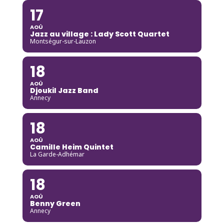
17
AOÛ
Jazz au village : Lady Scott Quartet
Montségur-sur-Lauzon
18
AOÛ
Djoukil Jazz Band
Annecy
18
AOÛ
Camille Heim Quintet
La Garde-Adhémar
18
AOÛ
Benny Green
Annecy