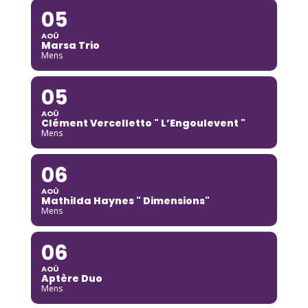
05
AOÛ
Marsa Trio
Mens
05
AOÛ
Clément Vercelletto " L’Engoulevent "
Mens
06
AOÛ
Mathilda Haynes " Dimensions"
Mens
06
AOÛ
Aptère Duo
Mens