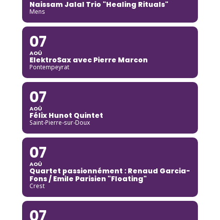
Naissam Jalal Trio "Healing Rituals"
Mens
07
AOÛ
ElektroSax avec Pierre Marcon
Pontempeyrat
07
AOÛ
Félix Hunot Quintet
Saint-Pierre-sur-Doux
07
AOÛ
Quartet passionnément : Renaud Garcia-
Fons / Emile Parisien "Floating"
Crest
07