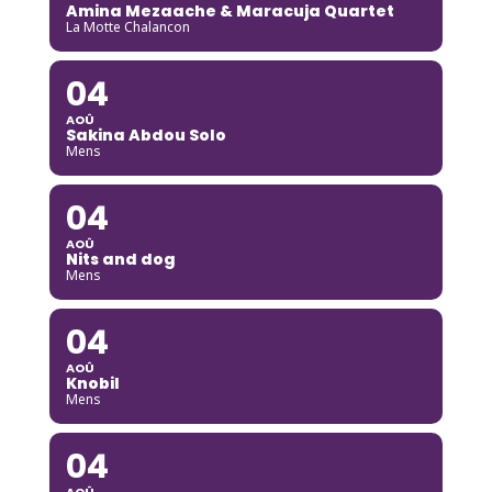
Amina Mezaache & Maracuja Quartet
La Motte Chalancon
04
AOÛ
Sakina Abdou Solo
Mens
04
AOÛ
Nits and dog
Mens
04
AOÛ
Knobil
Mens
04
AOÛ