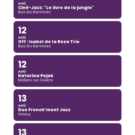
AOÛ
Ciné-Jazz: "Le livre de la jungle"
Buis-les-Baronnies
12
AOÛ
Off : Isabel de la Reza Trio
Buis-les-Baronnies
12
AOÛ
Katarina Pejak
Mollans-sur-Ouvèze
13
AOÛ
Duo French’ment Jazz
Annecy
13