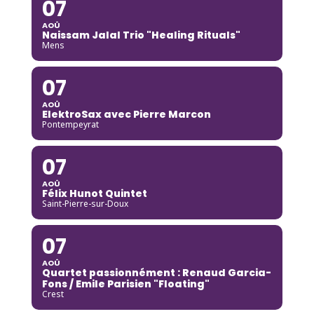
07
AOÛ
Naissam Jalal Trio "Healing Rituals"
Mens
07
AOÛ
ElektroSax avec Pierre Marcon
Pontempeyrat
07
AOÛ
Félix Hunot Quintet
Saint-Pierre-sur-Doux
07
AOÛ
Quartet passionnément : Renaud Garcia-
Fons / Emile Parisien "Floating"
Crest