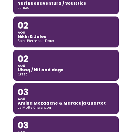
Yuri Buenaventura / Soulstice
Larnas
02
AOÛ
Nikki & Jules
Saint-Pierre-sur-Doux
02
AOÛ
Ubaq / Nit and dogs
Crest
03
AOÛ
Amina Mezaache & Maracuja Quartet
La Motte Chalancon
03