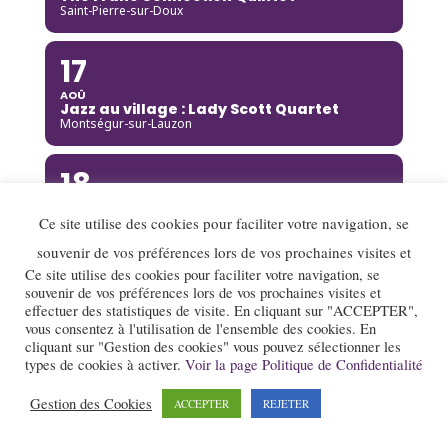
Saint-Pierre-sur-Doux
17
AOÛ
Jazz au village : Lady Scott Quartet
Montségur-sur-Lauzon
18
AOÛ
Djoukil Jazz Band
Ce site utilise des cookies pour faciliter votre navigation, se
Annecy
souvenir de vos préférences lors de vos prochaines visites et
Ce site utilise des cookies pour faciliter votre navigation, se
18
souvenir de vos préférences lors de vos prochaines visites et
effectuer des statistiques de visite. En cliquant sur "ACCEPTER",
AOÛ
vous consentez à l'utilisation de l'ensemble des cookies. En
Camille Heim Quintet
cliquant sur "Gestion des cookies" vous pouvez sélectionner les
La Garde-Adhémar
types de cookies à activer.
Voir la page Politique de Confidentialité
18
Gestion des Cookies
ACCEPTER
REJETER
AOÛ
Benny Green