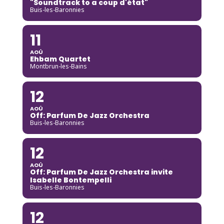
"Soundtrack to a coup d'état"
Buis-les-Baronnies
11
AOÛ
Ehbam Quartet
Montbrun-les-Bains
12
AOÛ
Off: Parfum De Jazz Orchestra
Buis-les-Baronnies
12
AOÛ
Off: Parfum De Jazz Orchestra invite
Isabelle Bontempelli
Buis-les-Baronnies
12