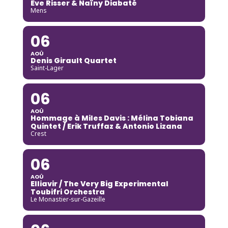
Eve Risser & Naïny Diabaté
Mens
06
AOÛ
Denis Girault Quartet
Saint-Lager
06
AOÛ
Hommage à Miles Davis : Mélina Tobiana
Quintet / Erik Truffaz & Antonio Lizana
Crest
06
AOÛ
Elliavir / The Very Big Experimental
Toubifri Orchestra
Le Monastier-sur-Gazeille