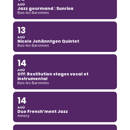
AOÛ
Jazz gourmand : Sunrisa
Buis-les-Baronnies
13
AOÛ
Nicole Johänntgen Quintet
Buis-les-Baronnies
14
AOÛ
Off: Restitution stages vocal et
instrumental
Buis-les-Baronnies
14
AOÛ
Duo French’ment Jazz
Annecy