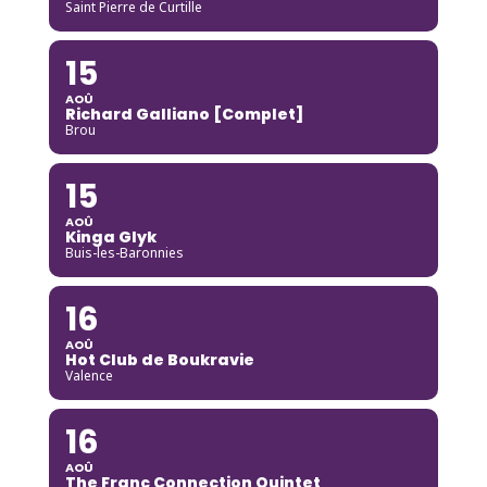
Saint Pierre de Curtille
15
AOÛ
Richard Galliano [Complet]
Brou
15
AOÛ
Kinga Glyk
Buis-les-Baronnies
16
AOÛ
Hot Club de Boukravie
Valence
16
AOÛ
The Franc Connection Quintet