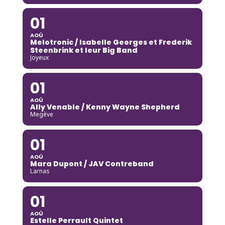
01
AOÛ
Melotronic / Isabelle Georges et Frederik
Steenbrink et leur Big Band
Joyeux
01
AOÛ
Ally Venable / Kenny Wayne Shepherd
Megève
01
AOÛ
Mara Dupont / JAV Contreband
Larnas
01
AOÛ
Estelle Perrault Quintet