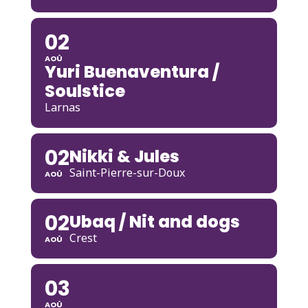
02
AOÛ
Yuri Buenaventura /
Soulstice
Larnas
02
Nikki & Jules
Saint-Pierre-sur-Doux
AOÛ
02
Ubaq / Nit and dogs
Crest
AOÛ
03
AOÛ