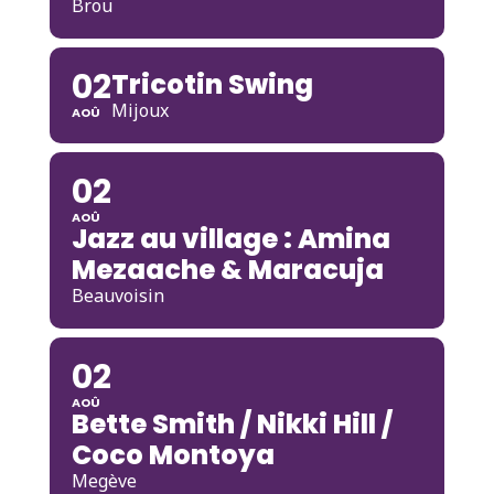
Brou
02
Tricotin Swing
Mijoux
AOÛ
02
AOÛ
Jazz au village : Amina
Mezaache & Maracuja
Beauvoisin
02
AOÛ
Bette Smith / Nikki Hill /
Coco Montoya
Megève