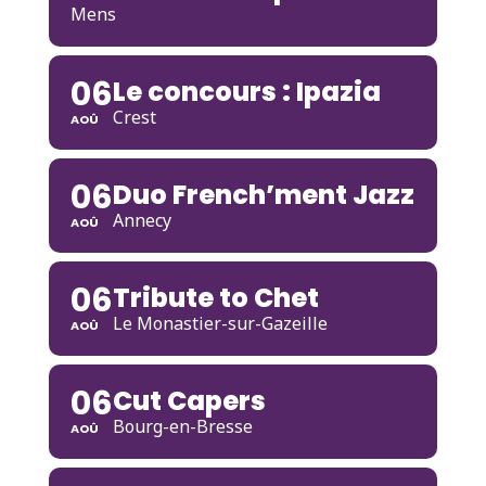
Mens
06
Le concours : Ipazia
Crest
AOÛ
06
Duo French’ment Jazz
Annecy
AOÛ
06
Tribute to Chet
Le Monastier-sur-Gazeille
AOÛ
06
Cut Capers
Bourg-en-Bresse
AOÛ