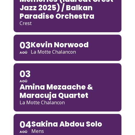
Jazz 2025) / Balkan
Paradise Orchestra
Crest
03
Kevin Norwood
La Motte Chalancon
AOÛ
03
AOÛ
Amina Mezaache &
Maracuja Quartet
La Motte Chalancon
04
Sakina Abdou Solo
Mens
AOÛ