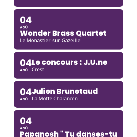
04
AOÛ
Wonder Brass Quartet
Le Monastier-sur-Gazeille
04
Le concours : J.U.ne
Crest
AOÛ
04
Julien Brunetaud
La Motte Chalancon
AOÛ
04
AOÛ
Papanosh " Tu danses-tu