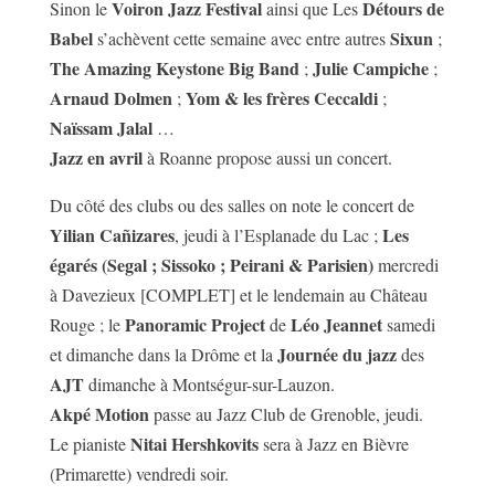
Voiron Jazz Festival
Détours de
Sinon le
ainsi que Les
Babel
Sixun
s’achèvent cette semaine avec entre autres
;
The Amazing Keystone Big Band
Julie Campiche
;
;
Arnaud Dolmen
Yom & les frères Ceccaldi
;
;
Naïssam Jalal
…
Jazz en avril
à Roanne propose aussi un concert.
Du côté des clubs ou des salles on note le concert de
Yilian Cañizares
Les
, jeudi à l’Esplanade du Lac ;
égarés (Segal ; Sissoko ; Peirani & Parisien)
mercredi
à Davezieux [COMPLET] et le lendemain au Château
Panoramic Project
Léo Jeannet
Rouge ; le
de
samedi
Journée du jazz
et dimanche dans la Drôme et la
des
AJT
dimanche à Montségur-sur-Lauzon.
Akpé Motion
passe au Jazz Club de Grenoble, jeudi.
Nitai Hershkovits
Le pianiste
sera à Jazz en Bièvre
(Primarette) vendredi soir.