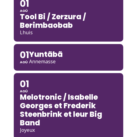
01
AOÛ
Tool Bi / Zerzura /
Berimbaobab
Lhuis
01
Yuntãbã
Annemasse
AOÛ
01
AOÛ
Melotronic / Isabelle
Georges et Frederik
Steenbrink et leur Big
Band
Joyeux