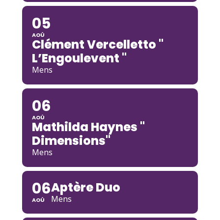
05
AOÛ
Clément Vercelletto "
L’Engoulevent "
Mens
06
AOÛ
Mathilda Haynes "
Dimensions"
Mens
06
Aptère Duo
Mens
AOÛ