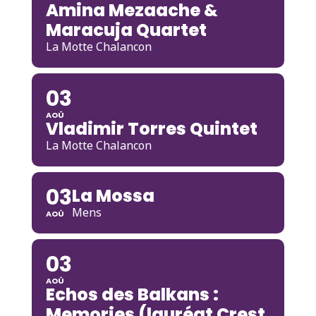
Amina Mezaache &
Maracuja Quartet
La Motte Chalancon
03
AOÛ
Vladimir Torres Quintet
La Motte Chalancon
03
La Mossa
Mens
AOÛ
03
AOÛ
Echos des Balkans :
Memories (lauréat Crest