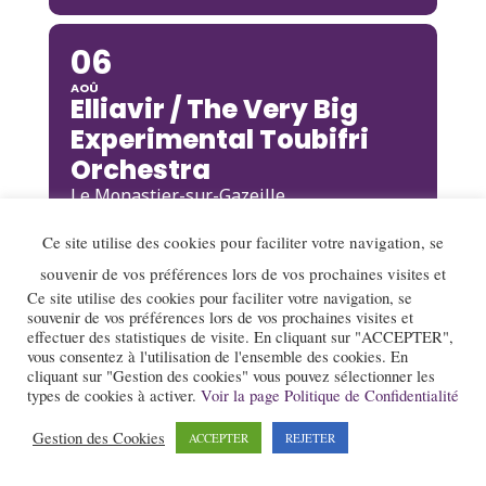
06
AOÛ
Elliavir / The Very Big
Experimental Toubifri
Orchestra
Le Monastier-sur-Gazeille
Ce site utilise des cookies pour faciliter votre navigation, se
06
souvenir de vos préférences lors de vos prochaines visites et
Ce site utilise des cookies pour faciliter votre navigation, se
AOÛ
Thomas de Pourquery &
souvenir de vos préférences lors de vos prochaines visites et
effectuer des statistiques de visite. En cliquant sur "ACCEPTER",
Heat
vous consentez à l'utilisation de l'ensemble des cookies. En
cliquant sur "Gestion des cookies" vous pouvez sélectionner les
Mens
types de cookies à activer.
Voir la page Politique de Confidentialité
Gestion des Cookies
ACCEPTER
REJETER
07
AOÛ