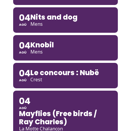
04
Nits and dog
Mens
AOÛ
04
Knobil
Mens
AOÛ
04
Le concours : Nubë
Crest
AOÛ
04
AOÛ
Mayflies (Free birds /
Ray Charles)
La Motte Chalancon