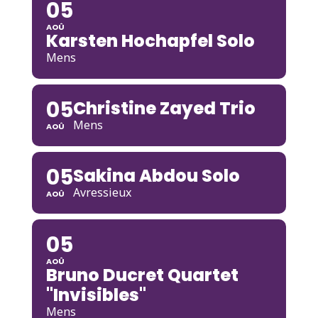
05
AOÛ
Karsten Hochapfel Solo
Mens
05
Christine Zayed Trio
Mens
AOÛ
05
Sakina Abdou Solo
Avressieux
AOÛ
05
AOÛ
Bruno Ducret Quartet
"Invisibles"
Mens