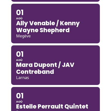
01
AOÛ
Ally Venable / Kenny
Wayne Shepherd
Megève
01
AOÛ
Mara Dupont / JAV
Contreband
Larnas
01
AOÛ
Estelle Perrault Quintet